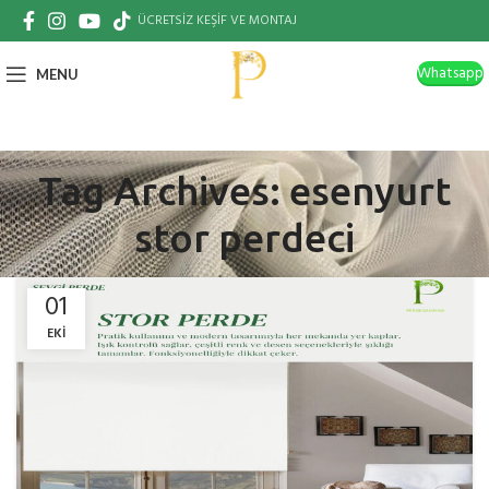
ÜCRETSİZ KEŞİF VE MONTAJ
Whatsapp
MENU
Tag Archives: esenyurt
stor perdeci
01
EKI