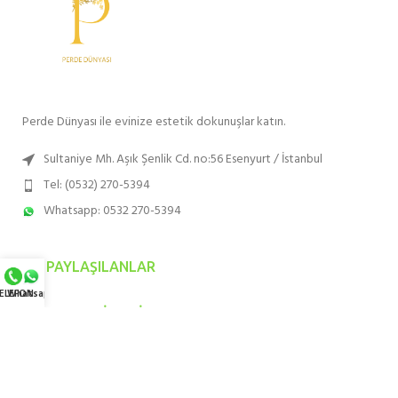
Perde Dünyası ile evinize estetik dokunuşlar katın.
Sultaniye Mh. Aşık Şenlik Cd. no:56 Esenyurt / İstanbul
Tel: (0532) 270-5394
Whatsapp: 0532 270-5394
SON PAYLAŞILANLAR
ELEFON
Whatsapp
EN ÇOK TERCIH EDILENLER
HIZMET BÖLGELERIMIZ