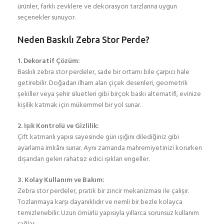
ürünler, farklı zevklere ve dekorasyon tarzlarına uygun
seçenekler sunuyor.
Neden Baskılı Zebra Stor Perde?
1. Dekoratif Çözüm:
Baskılı zebra stor perdeler, sade bir ortamı bile çarpıcı hale
getirebilir. Doğadan ilham alan çiçek desenleri, geometrik
şekiller veya şehir siluetleri gibi birçok baskı alternatifi, evinize
kişilik katmak için mükemmel bir yol sunar.
2. Işık Kontrolü ve Gizlilik:
Çift katmanlı yapısı sayesinde gün ışığını dilediğiniz gibi
ayarlama imkânı sunar. Aynı zamanda mahremiyetinizi korurken
dışarıdan gelen rahatsız edici ışıkları engeller.
3. Kolay Kullanım ve Bakım:
Zebra stor perdeler, pratik bir zincir mekanizması ile çalışır.
Tozlanmaya karşı dayanıklıdır ve nemli bir bezle kolayca
temizlenebilir. Uzun ömürlü yapısıyla yıllarca sorunsuz kullanım