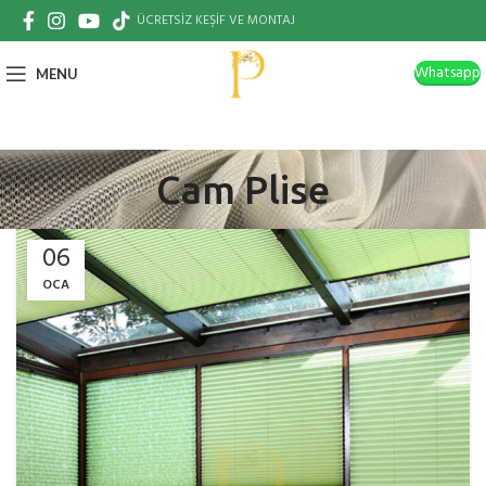
ÜCRETSİZ KEŞİF VE MONTAJ
Whatsapp
MENU
Cam Plise
06
OCA