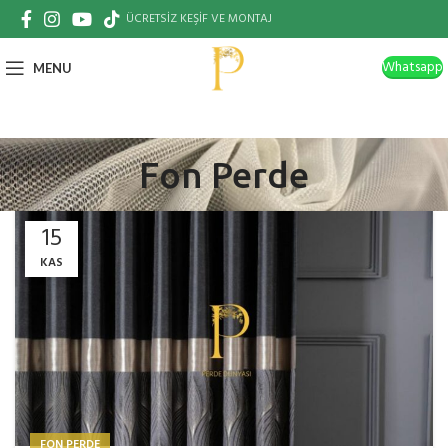
ÜCRETSİZ KEŞİF VE MONTAJ
Whatsapp
MENU
Fon Perde
15
KAS
FON PERDE