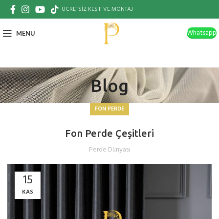
ÜCRETSİZ KEŞİF VE MONTAJ
Whatsapp
MENU
Blog
FON PERDE
Fon Perde Çeşitleri
Perde Dünyası
15
KAS