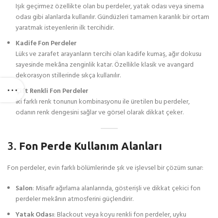
Işık geçirmez özellikte olan bu perdeler, yatak odası veya sinema
odası gibi alanlarda kullanılır. Gündüzleri tamamen karanlık bir ortam
yaratmak isteyenlerin ilk tercihidir.
Kadife Fon Perdeler
Lüks ve zarafet arayanların tercihi olan kadife kumaş, ağır dokusu
sayesinde mekâna zenginlik katar. Özellikle klasik ve avangard
dekorasyon stillerinde sıkça kullanılır.
Çift Renkli Fon Perdeler
İki farklı renk tonunun kombinasyonu ile üretilen bu perdeler,
odanın renk dengesini sağlar ve görsel olarak dikkat çeker.
3.
Fon Perde Kullanım Alanları
Fon perdeler, evin farklı bölümlerinde şık ve işlevsel bir çözüm sunar:
Salon
: Misafir ağırlama alanlarında, gösterişli ve dikkat çekici fon
perdeler mekânın atmosferini güçlendirir.
Yatak Odası
: Blackout veya koyu renkli fon perdeler, uyku