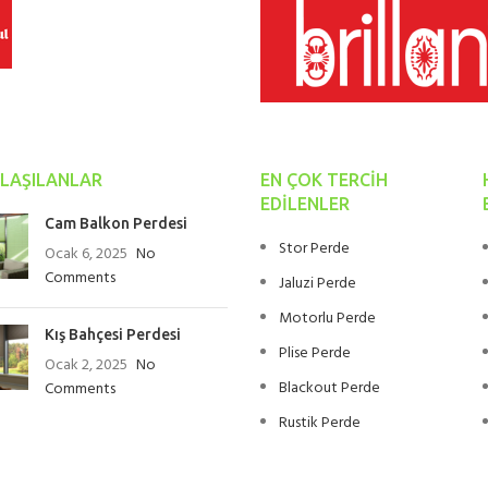
LAŞILANLAR
EN ÇOK TERCIH
EDILENLER
Cam Balkon Perdesi
Stor Perde
Ocak 6, 2025
No
Comments
Jaluzi Perde
Motorlu Perde
Kış Bahçesi Perdesi
Plise Perde
Ocak 2, 2025
No
Blackout Perde
Comments
Rustik Perde