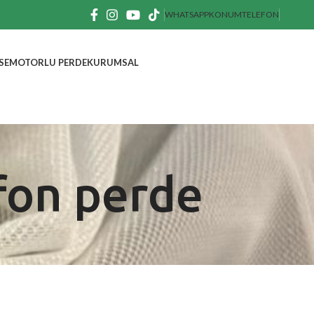
WHATSAPP
KONUM
TELEFON
SE
MOTORLU PERDE
KURUMSAL
 fon perde