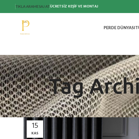
ÜCRETSİZ KEŞİF VE MONTAJ
TIKLA ARA
MESAJ AT
PERDE DÜNYASI
T
Tag Archi
15
KAS