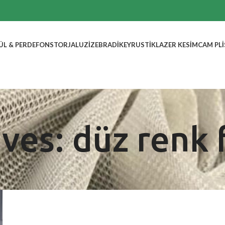
ÜL & PERDE
FON
STOR
JALUZI
ZEBRA
DIKEY
RUSTIK
LAZER KESIM
CAM PLI
ves: düz renk