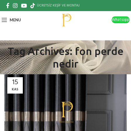
ÜCRETSİZ KEŞİF VE MONTAJ
Whatsapp
MENU
Tag Archives: fon perde
nedir
15
KAS