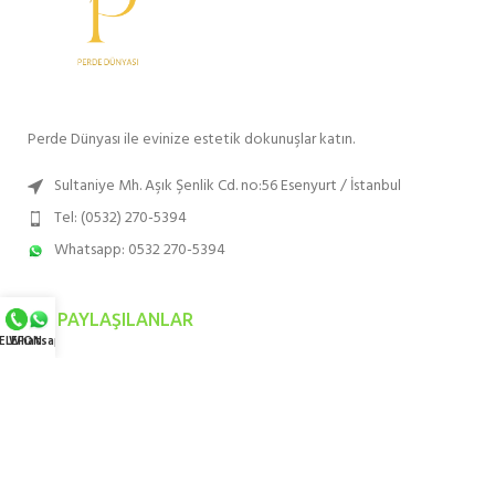
Perde Dünyası ile evinize estetik dokunuşlar katın.
Sultaniye Mh. Aşık Şenlik Cd. no:56 Esenyurt / İstanbul
Tel: (0532) 270-5394
Whatsapp: 0532 270-5394
SON PAYLAŞILANLAR
ELEFON
Whatsapp
EN ÇOK TERCIH EDILENLER
HIZMET BÖLGELERIMIZ
KURUMSAL