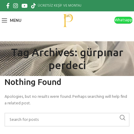
ÜCRETSİZ KEŞİF VE MONTAJ
Whatsapp
MENU
Tag Archives: gürpınar
perdeci
Nothing Found
Apologies, but no results were found. Perhaps searching will help find
a related post.