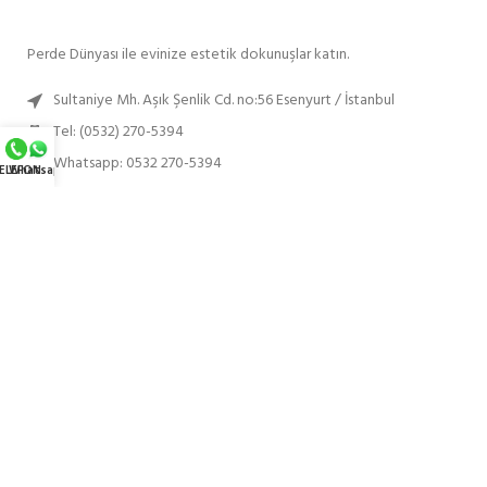
Perde Dünyası ile evinize estetik dokunuşlar katın.
Sultaniye Mh. Aşık Şenlik Cd. no:56 Esenyurt / İstanbul
Tel: (0532) 270-5394
Whatsapp: 0532 270-5394
ELEFON
Whatsapp
SON PAYLAŞILANLAR
EN ÇOK TERCIH EDILENLER
HIZMET BÖLGELERIMIZ
KURUMSAL
uFk Medya
©
2024
Perde Dünyası
.