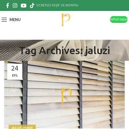
ÜCRETSİZ KEŞİF VE MONTAJ
Whatsapp
MENU
Tag Archives: jaluzi
24
EYL
JALUZI PERDE