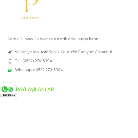
Perde Dünyası ile evinize estetik dokunuşlar katın.
Sultaniye Mh. Aşık Şenlik Cd. no:56 Esenyurt / İstanbul
Tel: (0532) 270-5394
Whatsapp: 0532 270-5394
SON PAYLAŞILANLAR
ELEFON
Whatsapp
EN ÇOK TERCIH EDILENLER
HIZMET BÖLGELERIMIZ
KURUMSAL