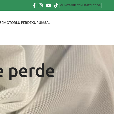
WHATSAPP
KONUM
TELEFON
SE
MOTORLU PERDE
KURUMSAL
e perde