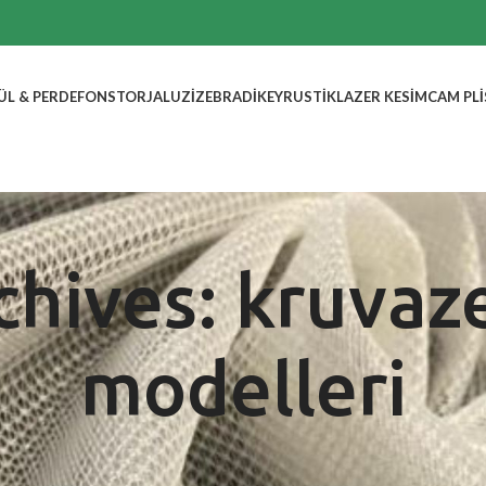
ÜL & PERDE
FON
STOR
JALUZI
ZEBRA
DIKEY
RUSTIK
LAZER KESIM
CAM PLI
chives: kruvaz
modelleri