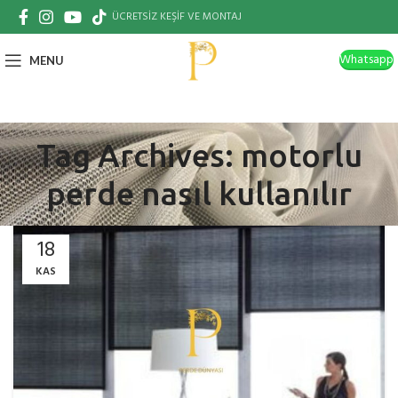
ÜCRETSİZ KEŞİF VE MONTAJ
Whatsapp
MENU
Tag Archives: motorlu
perde nasıl kullanılır
18
KAS