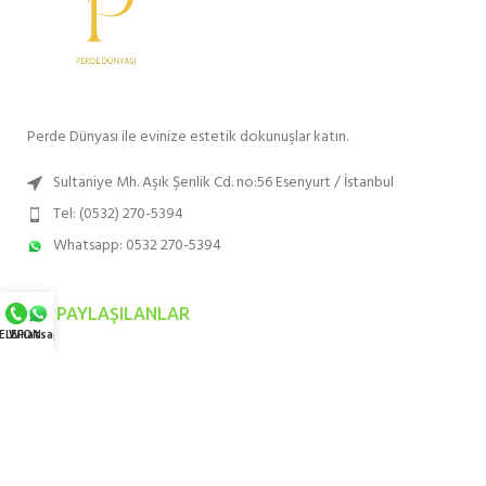
Perde Dünyası ile evinize estetik dokunuşlar katın.
Sultaniye Mh. Aşık Şenlik Cd. no:56 Esenyurt / İstanbul
Tel: (0532) 270-5394
Whatsapp: 0532 270-5394
SON PAYLAŞILANLAR
ELEFON
Whatsapp
EN ÇOK TERCIH EDILENLER
HIZMET BÖLGELERIMIZ
KURUMSAL