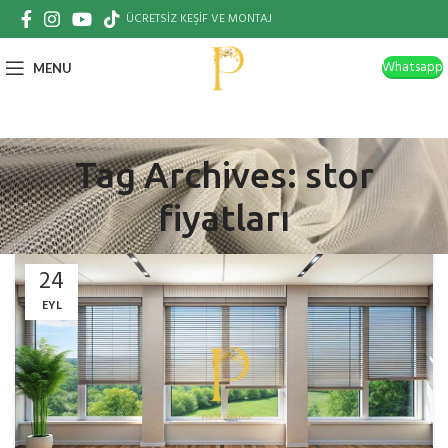
ÜCRETSİZ KEŞİF VE MONTAJ
Whatsapp
MENU
Tag Archives: stor
fiyatları
24
EYL