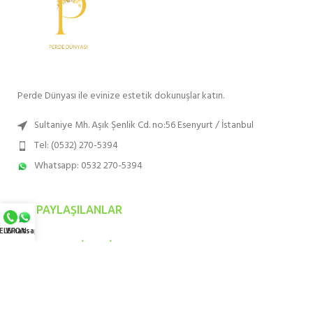
Perde Dünyası ile evinize estetik dokunuşlar katın.
Sultaniye Mh. Aşık Şenlik Cd. no:56 Esenyurt / İstanbul
Tel: (0532) 270-5394
Whatsapp: 0532 270-5394
SON PAYLAŞILANLAR
ELEFON
Whatsapp
EN ÇOK TERCIH EDILENLER
HIZMET BÖLGELERIMIZ