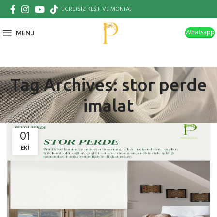
ÜCRETSİZ KEŞİF VE MONTAJ
Whatsapp
MENU
Tag Archives: stor perde
imalat
01
EKI