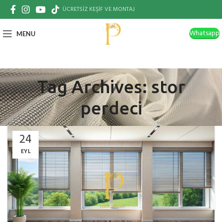
ÜCRETSİZ KEŞİF VE MONTAJ
Whatsapp
MENU
Tag Archives: stor
perdeci
24
EYL