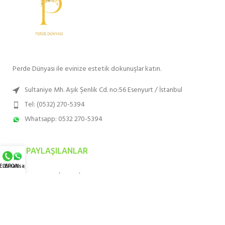
Perde Dünyası ile evinize estetik dokunuşlar katın.
Sultaniye Mh. Aşık Şenlik Cd. no:56 Esenyurt / İstanbul
Tel: (0532) 270-5394
Whatsapp: 0532 270-5394
SON PAYLAŞILANLAR
ELEFON
Whatsapp
EN ÇOK TERCIH EDILENLER
HIZMET BÖLGELERIMIZ