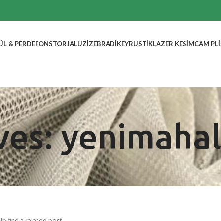
ÜL & PERDE
FON
STOR
JALUZI
ZEBRA
DIKEY
RUSTIK
LAZER KESIM
CAM PLI
ves: yenimahal
lp find a related post.