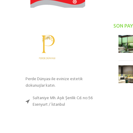
SON PAY
Perde Dünyası ile evinize estetik
dokunuşlar katın.
Sultaniye Mh. Aşık Şenlik Cd. no:56
Esenyurt / İstanbul
Tel: (0532) 270-5394
Whatsapp: 0532 270-5394