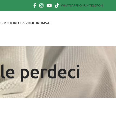
WHATSAPP
KONUM
TELEFON
SE
MOTORLU PERDE
KURUMSAL
le perdeci