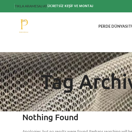
ÜCRETSİZ KEŞİF VE MONTAJ
TIKLA ARA
MESAJ AT
PERDE DÜNYASI
T
Tag Archi
Nothing Found
Apologies, but no results were found. Perhaps searching will he