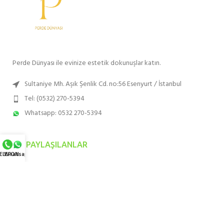
Perde Dünyası ile evinize estetik dokunuşlar katın.
Sultaniye Mh. Aşık Şenlik Cd. no:56 Esenyurt / İstanbul
Tel: (0532) 270-5394
Whatsapp: 0532 270-5394
SON PAYLAŞILANLAR
ELEFON
Whatsapp
EN ÇOK TERCIH EDILENLER
HIZMET BÖLGELERIMIZ
KURUMSAL