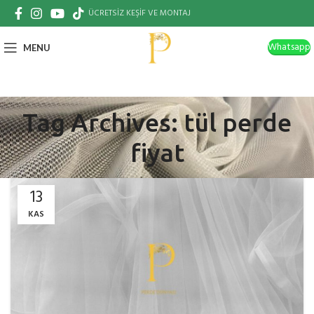
ÜCRETSİZ KEŞİF VE MONTAJ
Whatsapp
MENU
Tag Archives: tül perde
fiyat
13
KAS