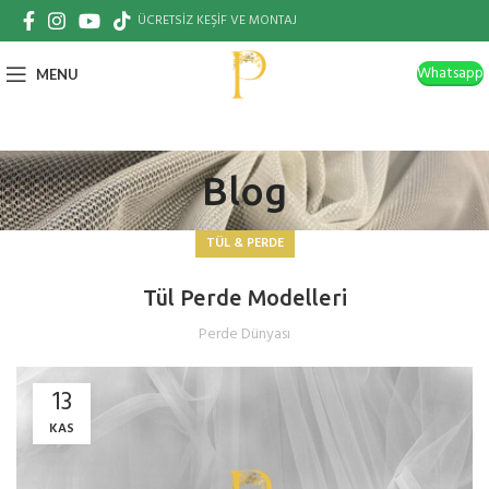
ÜCRETSİZ KEŞİF VE MONTAJ
Whatsapp
MENU
Blog
TÜL & PERDE
Tül Perde Modelleri
Perde Dünyası
13
KAS