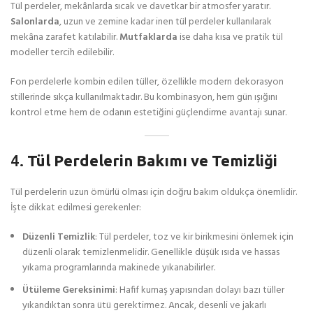
Tül perdeler, mekânlarda sıcak ve davetkar bir atmosfer yaratır.
Salonlarda
, uzun ve zemine kadar inen tül perdeler kullanılarak
mekâna zarafet katılabilir.
Mutfaklarda
ise daha kısa ve pratik tül
modeller tercih edilebilir.
Fon perdelerle kombin edilen tüller, özellikle modern dekorasyon
stillerinde sıkça kullanılmaktadır. Bu kombinasyon, hem gün ışığını
kontrol etme hem de odanın estetiğini güçlendirme avantajı sunar.
4.
Tül Perdelerin Bakımı ve Temizliği
Tül perdelerin uzun ömürlü olması için doğru bakım oldukça önemlidir.
İşte dikkat edilmesi gerekenler:
Düzenli Temizlik
: Tül perdeler, toz ve kir birikmesini önlemek için
düzenli olarak temizlenmelidir. Genellikle düşük ısıda ve hassas
yıkama programlarında makinede yıkanabilirler.
Ütüleme Gereksinimi
: Hafif kumaş yapısından dolayı bazı tüller
yıkandıktan sonra ütü gerektirmez. Ancak, desenli ve jakarlı