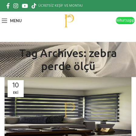
ÜCRETSİZ KEŞİF VE MONTAJ
Whatsapp
MENU
Tag Archives: zebra
perde ölçü
10
EKI