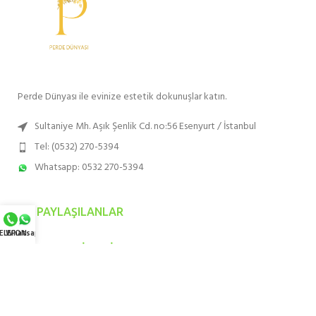
Perde Dünyası ile evinize estetik dokunuşlar katın.
Sultaniye Mh. Aşık Şenlik Cd. no:56 Esenyurt / İstanbul
Tel: (0532) 270-5394
Whatsapp: 0532 270-5394
SON PAYLAŞILANLAR
ELEFON
Whatsapp
EN ÇOK TERCIH EDILENLER
HIZMET BÖLGELERIMIZ