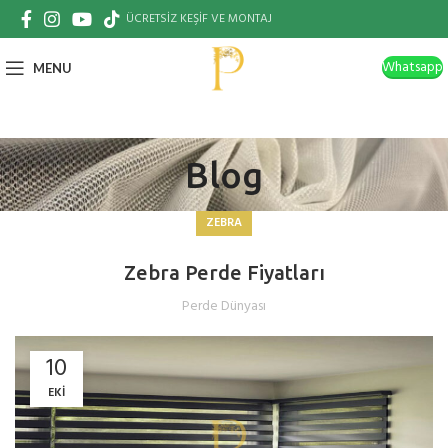
ÜCRETSİZ KEŞİF VE MONTAJ
Whatsapp
MENU
Blog
ZEBRA
Zebra Perde Fiyatları
Perde Dünyası
10
EKI