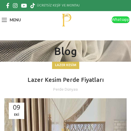
ÜCRETSİZ KEŞİF VE MONTAJ
Whatsapp
MENU
Blog
LAZER KESIM
Lazer Kesim Perde Fiyatları
Perde Dünyası
09
EKI