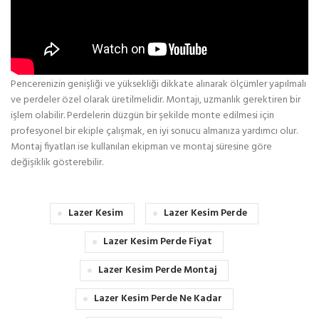
temizlik işlemleri, perdeye zarar verebileceğinden profesyonel
temizlik önerilir.
Ölçü Alımı ve Montaj
Lazer kesim perde siparişi verirken doğru ölçü almak önemlidir.
Pencerenizin genişliği ve yüksekliği dikkate alınarak ölçümler yapılmalı
ve perdeler özel olarak üretilmelidir. Montajı, uzmanlık gerektiren bir
işlem olabilir. Perdelerin düzgün bir şekilde monte edilmesi için
profesyonel bir ekiple çalışmak, en iyi sonucu almanıza yardımcı olur.
Montaj fiyatları ise kullanılan ekipman ve montaj süresine göre
değişiklik gösterebilir.
Lazer Kesim
Lazer Kesim Perde
Lazer Kesim Perde Fiyat
Lazer Kesim Perde Montaj
Lazer Kesim Perde Ne Kadar