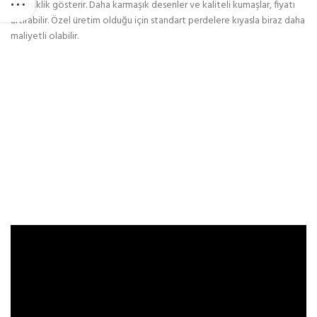
değişiklik gösterir. Daha karmaşık desenler ve kaliteli kumaşlar, fiyatı
artırabilir. Özel üretim olduğu için standart perdelere kıyasla biraz daha
maliyetli olabilir.
Temizleme ve Yıkama
Lazer kesim perdelerin temizliği hassasiyet gerektirir. İnce detaylar ve
desenler, sık temizlik gerektirebilir. Genellikle kuru temizleme yöntemi
tercih edilmelidir. Kumaşın türüne göre fiyatı değişen kuru temizleme
hizmetleri, perdenizin uzun süre yeni gibi kalmasını sağlar. Evde yapılan